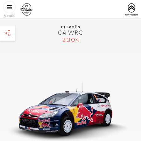
Liigu edasi põhisisu juurde
CITROËN
https://www
ORIGINS
Menüü
CITROËN
C4 WRC
2004
facebook
twitter
pinterest