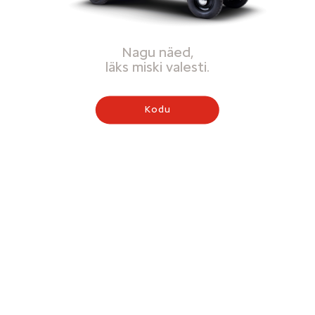
Nagu näed,
läks miski valesti.
Kodu