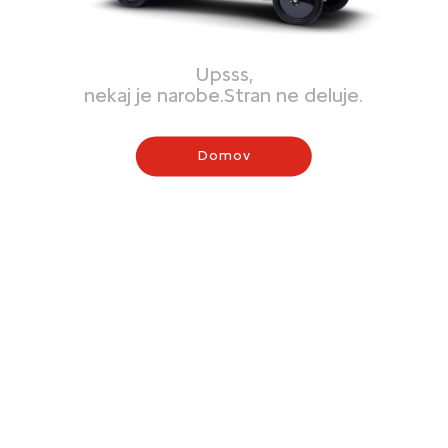
Upsss,
nekaj je narobe.Stran ne deluje.
Domov