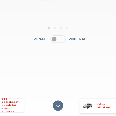
1
2
3
4
ZUNAJ
ZNOTRAJ
Več
podrobnosti
Nakup
na spletni
miniature
strani
citroen.si.