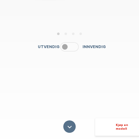
1
2
3
4
UTVENDIG
INNVENDIG
Kjøp en
modell