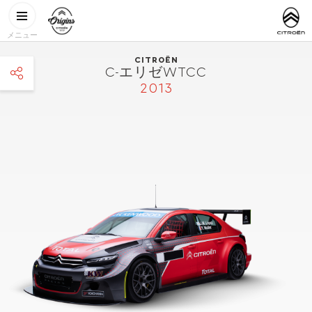
メインコンテンツに移動
CITROËN
http://www.
ORIGINS
メニュー
CITROËN
C-エリゼWTCC
2013
facebook
twitter
pinterest