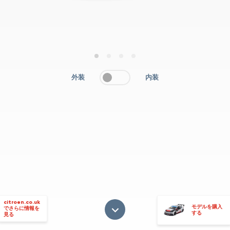
1
2
3
4
外装
内装
citroen.co.uk
モデルを購入
でさらに情報を
する
見る