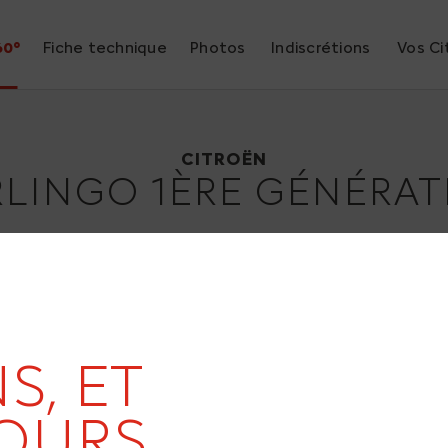
60°
Fiche technique
Photos
Indiscrétions
Vos Ci
Citroën Berlingo 1ère génération
1996
CITROËN
RLINGO 1ÈRE GÉNÉRAT
19
S, ET
OURS