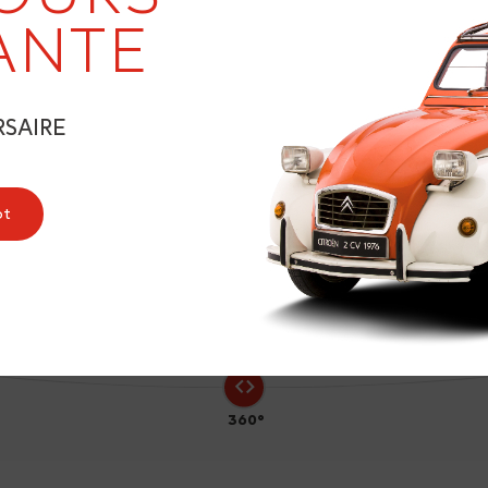
ANTE
RSAIRE
9
ot
360°