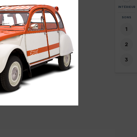
INTÉRIEUR
ZOOM
SONS
+
6
-