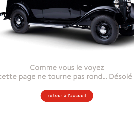
Comme vous le voyez
cette page ne tourne pas rond… Désolé 
retour à l'accueil