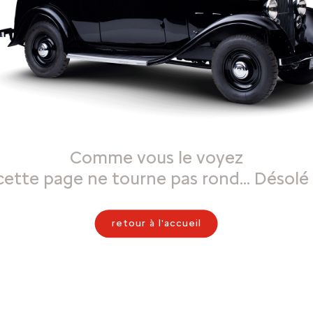
Comme vous le voyez
cette page ne tourne pas rond… Désolé 
retour à l'accueil