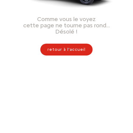
Comme vous le voyez
cette page ne tourne pas rond…
Désolé !
retour à l'accueil