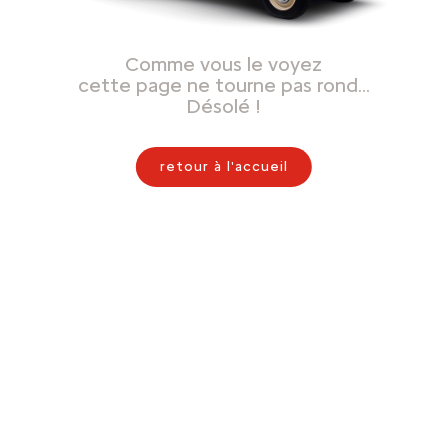
Comme vous le voyez
cette page ne tourne pas rond…
Désolé !
retour à l'accueil