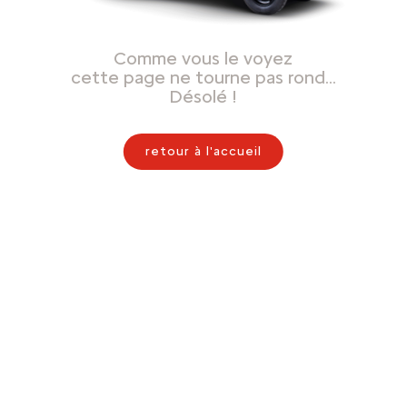
Comme vous le voyez
cette page ne tourne pas rond…
Désolé !
retour à l'accueil