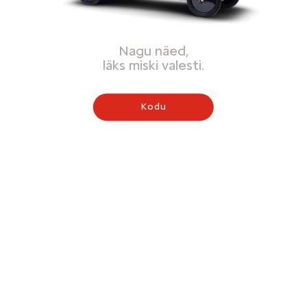
Nagu näed,
läks miski valesti.
Kodu