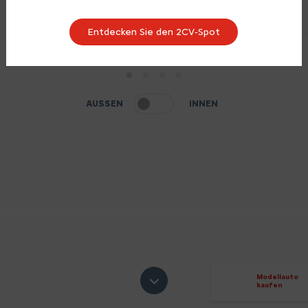
Entdecken Sie den 2CV‑Spot
1
2
3
4
AUSSEN
INNEN
Modellauto
kaufen